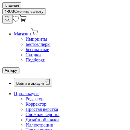
Главная
RUB
Сменить валюту
Магазин
Импринты
Бестселлеры
Бесплатные
Скидки
Подборки
Автору
Войти в аккаунт
Про-аккаунт
Редактор
Корректор
Простая верстка
Сложная верстка
Дизайн обложки
Иллюстрации