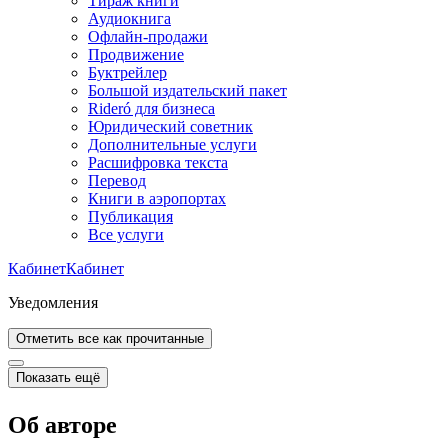
Тираж книги
Аудиокнига
Офлайн-продажи
Продвижение
Буктрейлер
Большой издательский пакет
Rideró для бизнеса
Юридический советник
Дополнительные услуги
Расшифровка текста
Перевод
Книги в аэропортах
Публикация
Все услуги
Кабинет
Кабинет
Уведомления
Отметить все как прочитанные
Показать ещё
Об авторе