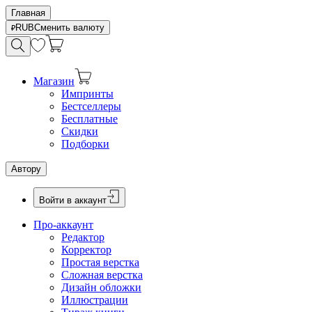
Главная
RUB
Сменить валюту
Магазин
Импринты
Бестселлеры
Бесплатные
Скидки
Подборки
Автору
Войти в аккаунт
Про-аккаунт
Редактор
Корректор
Простая верстка
Сложная верстка
Дизайн обложки
Иллюстрации