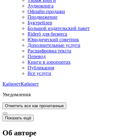
Тираж книги
Аудиокнига
Офлайн-продажи
Продвижение
Буктрейлер
Большой издательский пакет
Rideró для бизнеса
Юридический советник
Дополнительные услуги
Расшифровка текста
Перевод
Книги в аэропортах
Публикация
Все услуги
Кабинет
Кабинет
Уведомления
Отметить все как прочитанные
Показать ещё
Об авторе