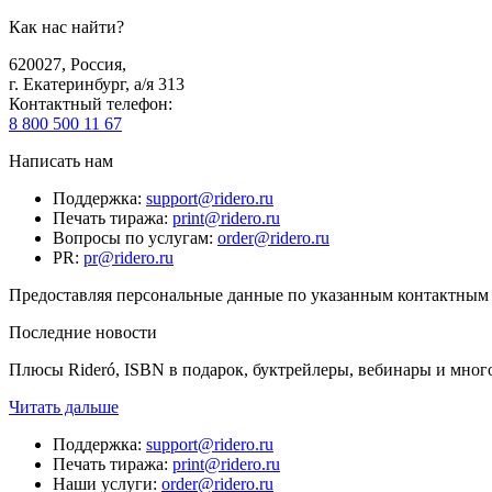
Как нас найти?
620027
,
Россия
,
г. Екатеринбург, а/я 313
Контактный телефон
:
8 800 500 11 67
Написать нам
Поддержка
:
support@ridero.ru
Печать тиража
:
print@ridero.ru
Вопросы по услугам
:
order@ridero.ru
PR
:
pr@ridero.ru
Предоставляя персональные данные по указанным контактным д
Последние новости
Плюсы Rideró, ISBN в подарок, буктрейлеры, вебинары и мног
Читать дальше
Поддержка
:
support@ridero.ru
Печать тиража
:
print@ridero.ru
Наши услуги
:
order@ridero.ru