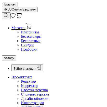
Главная
RUB
Сменить валюту
Магазин
Импринты
Бестселлеры
Бесплатные
Скидки
Подборки
Автору
Войти в аккаунт
Про-аккаунт
Редактор
Корректор
Простая верстка
Сложная верстка
Дизайн обложки
Иллюстрации