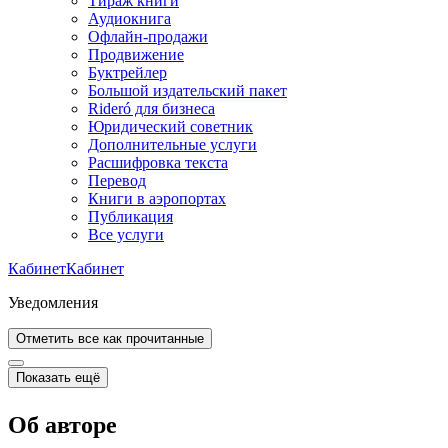
Тираж книги
Аудиокнига
Офлайн-продажи
Продвижение
Буктрейлер
Большой издательский пакет
Rideró для бизнеса
Юридический советник
Дополнительные услуги
Расшифровка текста
Перевод
Книги в аэропортах
Публикация
Все услуги
Кабинет
Кабинет
Уведомления
Отметить все как прочитанные
Показать ещё
Об авторе