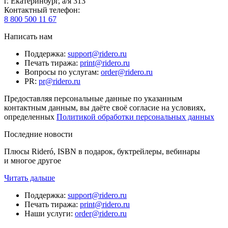
г. Екатеринбург, а/я 313
Контактный телефон
:
8 800 500 11 67
Написать нам
Поддержка
:
support@ridero.ru
Печать тиража
:
print@ridero.ru
Вопросы по услугам
:
order@ridero.ru
PR
:
pr@ridero.ru
Предоставляя персональные данные по указанным
контактным данным, вы даёте своё согласие на условиях,
определенных
Политикой обработки персональных данных
Последние новости
Плюсы Rideró, ISBN в подарок, буктрейлеры, вебинары
и многое другое
Читать дальше
Поддержка
:
support@ridero.ru
Печать тиража
:
print@ridero.ru
Наши услуги
:
order@ridero.ru