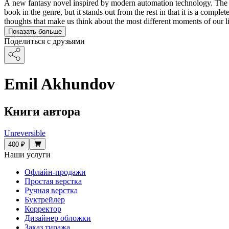
A new fantasy novel inspired by modern automation technology. The auth
book in the genre, but it stands out from the rest in that it is a compl
thoughts that make us think about the most different moments of our l
Показать больше
Поделиться с друзьями
Emil Akhundov
Книги автора
Unreversible
400 ₽
Наши услуги
Офлайн-продажи
Простая верстка
Ручная верстка
Буктрейлер
Корректор
Дизайнер обложки
Заказ тиража