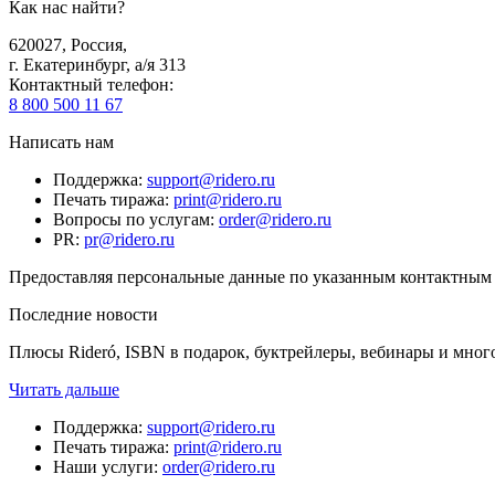
Как нас найти?
620027
,
Россия
,
г. Екатеринбург, а/я 313
Контактный телефон
:
8 800 500 11 67
Написать нам
Поддержка
:
support@ridero.ru
Печать тиража
:
print@ridero.ru
Вопросы по услугам
:
order@ridero.ru
PR
:
pr@ridero.ru
Предоставляя персональные данные по указанным контактным д
Последние новости
Плюсы Rideró, ISBN в подарок, буктрейлеры, вебинары и мног
Читать дальше
Поддержка
:
support@ridero.ru
Печать тиража
:
print@ridero.ru
Наши услуги
:
order@ridero.ru