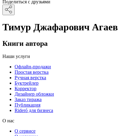
Поделиться с друзьями
Тимур Джафарович Агаев
Книги автора
Наши услуги
Офлайн-продажи
Простая верстка
Ручная верстка
Буктрейлер
Корректор
Дизайнер обложки
Заказ тиража
Публикация
Rideró для бизнеса
О нас
О сервисе