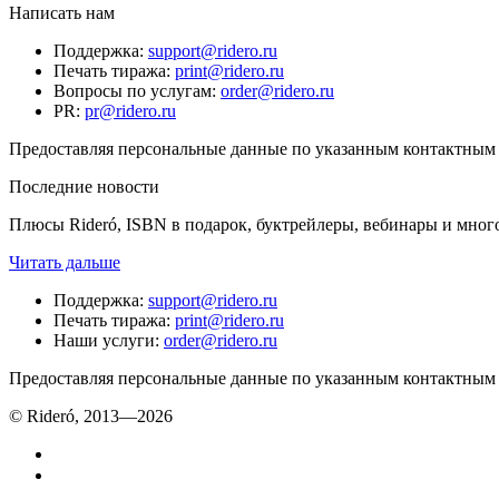
Написать нам
Поддержка
:
support@ridero.ru
Печать тиража
:
print@ridero.ru
Вопросы по услугам
:
order@ridero.ru
PR
:
pr@ridero.ru
Предоставляя персональные данные по указанным контактным д
Последние новости
Плюсы Rideró, ISBN в подарок, буктрейлеры, вебинары и мног
Читать дальше
Поддержка
:
support@ridero.ru
Печать тиража
:
print@ridero.ru
Наши услуги
:
order@ridero.ru
Предоставляя персональные данные по указанным контактным д
© Rideró, 2013—
2026