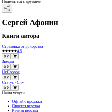
Поделиться с друзьями
Сергей Афонин
Книги автора
Страховка от донорства
4.5
0 ₽
Звезды
0 ₽
НеПророк
0 ₽
Статус «Си»
0 ₽
Наши услуги
Офлайн-продажи
Простая верстка
Ручная верстка