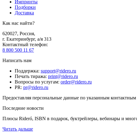
Импринты
Подборки
Доставка
Как нас найти?
620027
,
Россия
,
г. Екатеринбург, а/я 313
Контактный телефон
:
8 800 500 11 67
Написать нам
Поддержка
:
support@ridero.ru
Печать тиража
:
print@ridero.ru
Вопросы по услугам
:
order@ridero.ru
PR
:
pr@ridero.ru
Предоставляя персональные данные по указанным контактным д
Последние новости
Плюсы Rideró, ISBN в подарок, буктрейлеры, вебинары и мног
Читать дальше