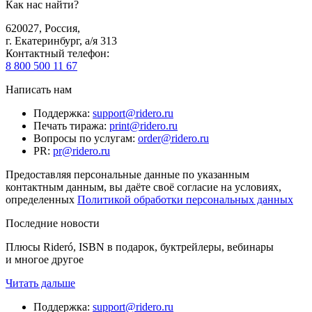
Как нас найти?
620027
,
Россия
,
г. Екатеринбург, а/я 313
Контактный телефон
:
8 800 500 11 67
Написать нам
Поддержка
:
support@ridero.ru
Печать тиража
:
print@ridero.ru
Вопросы по услугам
:
order@ridero.ru
PR
:
pr@ridero.ru
Предоставляя персональные данные по указанным
контактным данным, вы даёте своё согласие на условиях,
определенных
Политикой обработки персональных данных
Последние новости
Плюсы Rideró, ISBN в подарок, буктрейлеры, вебинары
и многое другое
Читать дальше
Поддержка
:
support@ridero.ru