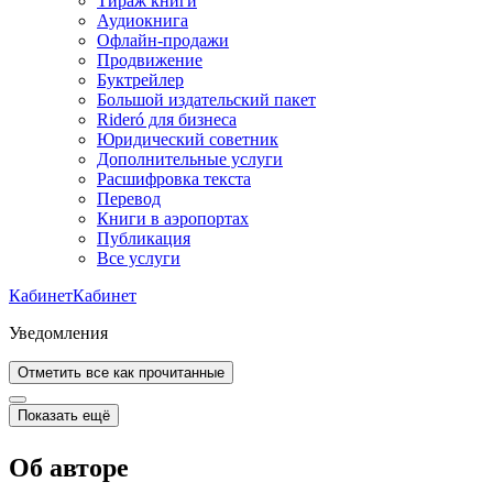
Тираж книги
Аудиокнига
Офлайн-продажи
Продвижение
Буктрейлер
Большой издательский пакет
Rideró для бизнеса
Юридический советник
Дополнительные услуги
Расшифровка текста
Перевод
Книги в аэропортах
Публикация
Все услуги
Кабинет
Кабинет
Уведомления
Отметить все как прочитанные
Показать ещё
Об авторе