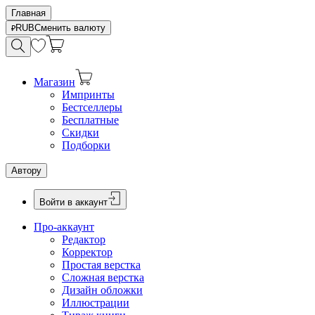
Главная
RUB
Сменить валюту
Магазин
Импринты
Бестселлеры
Бесплатные
Скидки
Подборки
Автору
Войти в аккаунт
Про-аккаунт
Редактор
Корректор
Простая верстка
Сложная верстка
Дизайн обложки
Иллюстрации