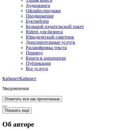
Тираж книги
Аудиокнига
Офлайн-продажи
Продвижение
Буктрейлер
Большой издательский пакет
Rideró для бизнеса
Юридический советник
Дополнительные услуги
Расшифровка текста
Перевод
Книги в аэропортах
Публикация
Все услуги
Кабинет
Кабинет
Уведомления
Отметить все как прочитанные
Показать ещё
Об авторе