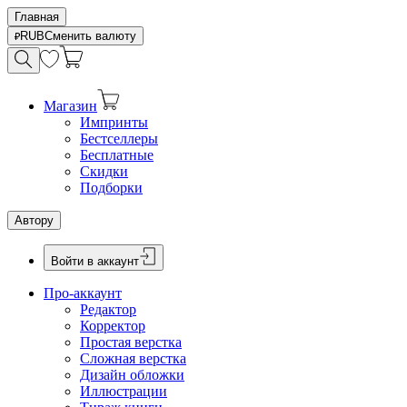
Главная
RUB
Сменить валюту
Магазин
Импринты
Бестселлеры
Бесплатные
Скидки
Подборки
Автору
Войти в аккаунт
Про-аккаунт
Редактор
Корректор
Простая верстка
Сложная верстка
Дизайн обложки
Иллюстрации