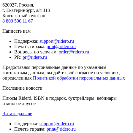
620027
,
Россия
,
г. Екатеринбург, а/я 313
Контактный телефон
:
8 800 500 11 67
Написать нам
Поддержка
:
support@ridero.ru
Печать тиража
:
print@ridero.ru
Вопросы по услугам
:
order@ridero.ru
PR
:
pr@ridero.ru
Предоставляя персональные данные по указанным
контактным данным, вы даёте своё согласие на условиях,
определенных
Политикой обработки персональных данных
Последние новости
Плюсы Rideró, ISBN в подарок, буктрейлеры, вебинары
и многое другое
Читать дальше
Поддержка
:
support@ridero.ru
Печать тиража
:
print@ridero.ru