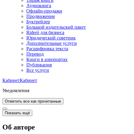
Тираж книги
Аудиокнига
Офлайн-продажи
Продвижение
Буктрейлер
Большой издательский пакет
Rideró для бизнеса
Юридический советник
Дополнительные услуги
Расшифровка текста
Перевод
Книги в аэропортах
Публикация
Все услуги
Кабинет
Кабинет
Уведомления
Отметить все как прочитанные
Показать ещё
Об авторе