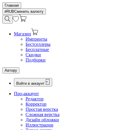
Главная
RUB
Сменить валюту
Магазин
Импринты
Бестселлеры
Бесплатные
Скидки
Подборки
Автору
Войти в аккаунт
Про-аккаунт
Редактор
Корректор
Простая верстка
Сложная верстка
Дизайн обложки
Иллюстрации