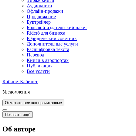
Тираж книги
Аудиокнига
Офлайн-продажи
Продвижение
Буктрейлер
Большой издательский пакет
Rideró для бизнеса
Юридический советник
Дополнительные услуги
Расшифровка текста
Перевод
Книги в аэропортах
Публикация
Все услуги
Кабинет
Кабинет
Уведомления
Отметить все как прочитанные
Показать ещё
Об авторе