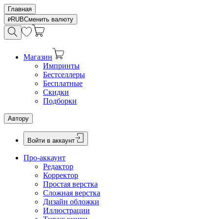
Главная
RUB
Сменить валюту
Магазин
Импринты
Бестселлеры
Бесплатные
Скидки
Подборки
Автору
Войти в аккаунт
Про-аккаунт
Редактор
Корректор
Простая верстка
Сложная верстка
Дизайн обложки
Иллюстрации