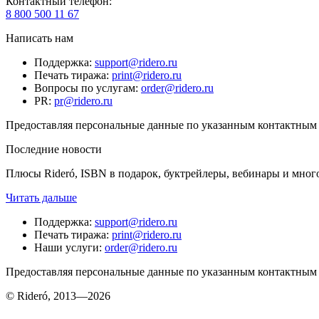
Контактный телефон
:
8 800 500 11 67
Написать нам
Поддержка
:
support@ridero.ru
Печать тиража
:
print@ridero.ru
Вопросы по услугам
:
order@ridero.ru
PR
:
pr@ridero.ru
Предоставляя персональные данные по указанным контактным д
Последние новости
Плюсы Rideró, ISBN в подарок, буктрейлеры, вебинары и мног
Читать дальше
Поддержка
:
support@ridero.ru
Печать тиража
:
print@ridero.ru
Наши услуги
:
order@ridero.ru
Предоставляя персональные данные по указанным контактным д
© Rideró, 2013—
2026