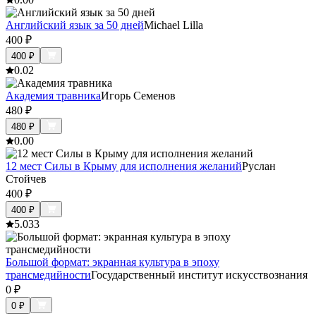
Английский язык за 50 дней
Michael Lilla
400
₽
400
₽
0.0
2
Академия травника
Игорь Семенов
480
₽
480
₽
0.0
0
12 мест Силы в Крыму для исполнения желаний
Руслан
Стойчев
400
₽
400
₽
5.0
33
Большой формат: экранная культура в эпоху
трансмедийности
Государственный институт искусствознания
0
₽
0
₽