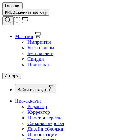
Главная
RUB
Сменить валюту
Магазин
Импринты
Бестселлеры
Бесплатные
Скидки
Подборки
Автору
Войти в аккаунт
Про-аккаунт
Редактор
Корректор
Простая верстка
Сложная верстка
Дизайн обложки
Иллюстрации