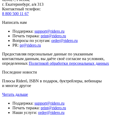
г. Екатеринбург, а/я 313
Контактный телефон
:
8 800 500 11 67
Написать нам
Поддержка
:
support@ridero.ru
Печать тиража
:
print@ridero.ru
Вопросы по услугам
:
order@ridero.ru
PR
:
pr@ridero.ru
Предоставляя персональные данные по указанным
контактным данным, вы даёте своё согласие на условиях,
определенных
Политикой обработки персональных данных
Последние новости
Плюсы Rideró, ISBN в подарок, буктрейлеры, вебинары
и многое другое
Читать дальше
Поддержка
:
support@ridero.ru
Печать тиража
:
print@ridero.ru
Наши услуги
:
order@ridero.ru