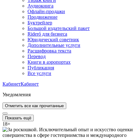
Тираж книги
Аудиокнига
Офлайн-продажи
Продвижение
Буктрейлер
Большой издательский пакет
Rideró для бизнеса
Юридический советник
Дополнительные услуги
Расшифровка текста
Перевод
Книги в аэропортах
Публикация
Все услуги
Кабинет
Кабинет
Уведомления
Отметить все как прочитанные
Показать ещё
18
+