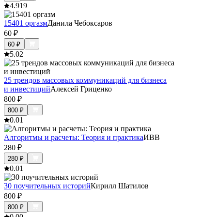
4.9
19
15401 оргазм
Данила Чебоксаров
60
₽
60
₽
5.0
2
25 трендов массовых коммуникаций для бизнеса
и инвестиций
Алексей Гриценко
800
₽
800
₽
0.0
1
Алгоритмы и расчеты: Теория и практика
ИВВ
280
₽
280
₽
0.0
1
30 поучительных историй
Кирилл Шатилов
800
₽
800
₽
0.0
0