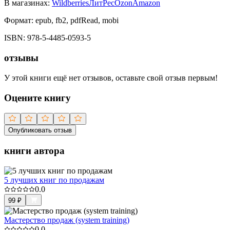
В магазинах:
Wildberries
ЛитРес
Ozon
Amazon
Формат:
epub, fb2, pdfRead, mobi
ISBN:
978-5-4485-0593-5
отзывы
У этой книги ещё нет отзывов, оставьте свой отзыв первым!
Оцените книгу
Опубликовать отзыв
книги автора
5 лучших книг по продажам
0.0
99
₽
Мастерство продаж (system training)
0.0