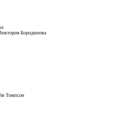
Виктория Бородинова
йв Томпсон