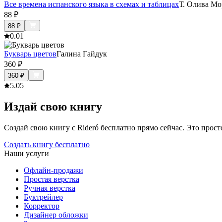
Все времена испанского языка в схемах и таблицах
Т. Олива Мо
88
₽
88
₽
0.0
1
Букварь цветов
Галина Гайдук
360
₽
360
₽
5.0
5
Издай свою книгу
Создай свою книгу с Rideró бесплатно прямо сейчас. Это просто,
Создать книгу бесплатно
Наши услуги
Офлайн-продажи
Простая верстка
Ручная верстка
Буктрейлер
Корректор
Дизайнер обложки