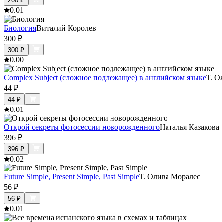
200
₽
0.0
1
Биология
Виталий Королев
300
₽
300
₽
0.0
0
Complex Subject (сложное подлежащее) в английском языке
Т. О
44
₽
44
₽
0.0
1
Открой секреты фотосессии новорожденного
Наталья Казакова
396
₽
396
₽
0.0
2
Future Simple, Present Simple, Past Simple
Т. Олива Моралес
56
₽
56
₽
0.0
1