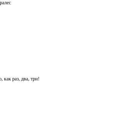
ралес
 как раз, два, три!