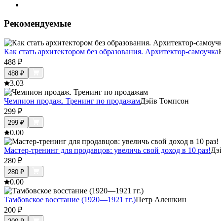
Рекомендуемые
Как стать архитектором без образования. Архитектор-самоучка
488
₽
488
₽
3.0
3
Чемпион продаж. Тренинг по продажам
Дэйв Томпсон
299
₽
299
₽
0.0
0
Мастер-тренинг для продавцов: увеличь свой доход в 10 раз!
Дэ
280
₽
280
₽
0.0
0
Тамбовское восстание (1920—1921 гг.)
Петр Алешкин
200
₽