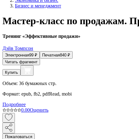
Экономика и бизнес
Бизнес и менеджмент
Мастер-класс по продажам. Пр
Тренинг «Эффективные продажи»
Дэйв Томпсон
Электронная
99
₽
Печатная
840
₽
Читать фрагмент
Купить
Объем:
36
бумажных стр.
Формат:
epub, fb2, pdfRead, mobi
Подробнее
0.0
0
Оценить
Пожаловаться